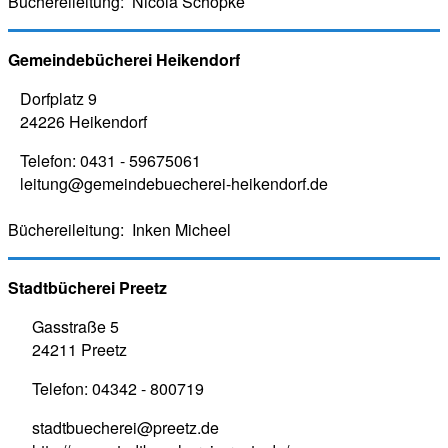
Büchereileitung:
Nicola Schöpke
Gemeindebücherei Heikendorf
Dorfplatz 9
24226 Heikendorf
Telefon:
0431 - 59675061
leitung@gemeindebuecherei-heikendorf.de
Büchereileitung:
Inken Micheel
Stadtbücherei Preetz
Gasstraße 5
24211 Preetz
Telefon:
04342 - 800719
stadtbuecherei@preetz.de