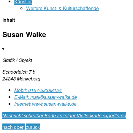
Künstler
Weitere Kunst- & Kulturschaffende
Inhalt
Susan Walke
Grafik / Objekt
Schoorteich 7 b
24248 Mönkeberg
Mobil:
0157-53388124
E-Mail:
mail@susan-walke.de
Internet:
www.susan-walke.de
Nachricht schreiben
Karte anzeigen
Visitenkarte exportieren
nach oben
zurück