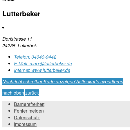
Lutterbeker
Dorfstrasse 11
24235 Lutterbek
Telefon:
04343-9442
E-Mail:
marx@lutterbeker.de
Internet:
www.lutterbeker.de
Nachricht schreiben
Karte anzeigen
Visitenkarte exportieren
nach oben
zurück
Barrierefreiheit
Fehler melden
Datenschutz
Impressum