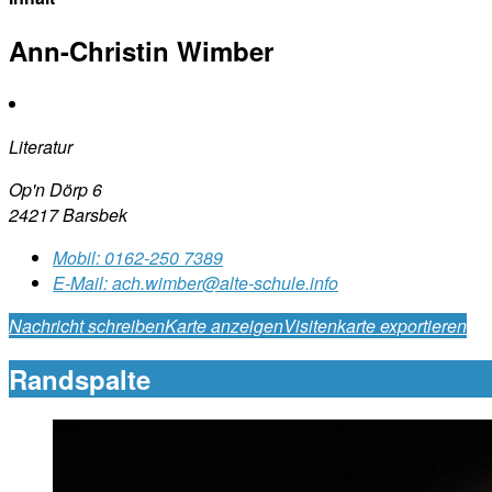
Ann-Christin Wimber
Literatur
Op'n Dörp 6
24217 Barsbek
Mobil:
0162-250 7389
E-Mail:
ach.wimber@alte-schule.info
Nachricht schreiben
Karte anzeigen
Visitenkarte exportieren
Randspalte